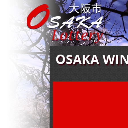
OSAKA WIN