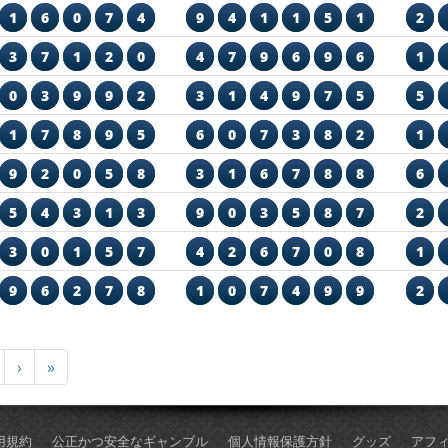
1
6
0
7
4
9
4
1
1
5
1
2
3
7
1
2
0
4
7
9
6
9
6
1
0
3
9
9
2
3
1
4
9
7
5
5
1
7
8
9
5
6
0
7
3
8
2
1
9
2
0
5
8
3
1
6
7
8
8
6
5
4
3
1
3
9
0
3
5
8
7
2
3
0
1
5
7
4
2
6
7
0
8
1
9
6
2
7
8
1
0
7
4
9
9
2
›
»
用規約
公正かつ安全なギャンブル
個人情報保護方針
グッズ
アフ