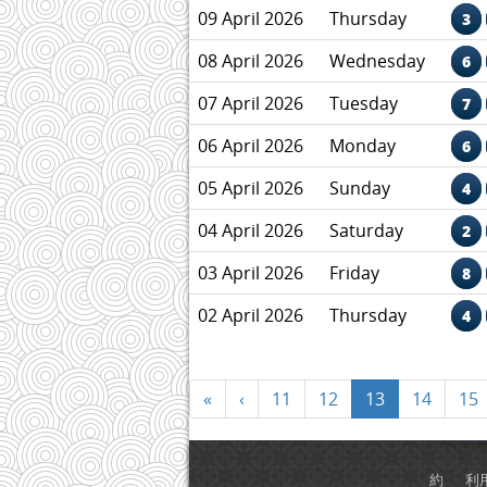
09 April 2026
Thursday
3
08 April 2026
Wednesday
6
07 April 2026
Tuesday
7
06 April 2026
Monday
6
05 April 2026
Sunday
4
04 April 2026
Saturday
2
03 April 2026
Friday
8
02 April 2026
Thursday
4
«
‹
11
12
13
14
15
約
利