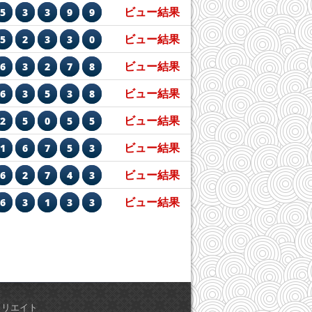
ビュー結果
5
3
3
9
9
ビュー結果
5
2
3
3
0
ビュー結果
6
3
2
7
8
ビュー結果
6
3
5
3
8
ビュー結果
2
5
0
5
5
ビュー結果
1
6
7
5
3
ビュー結果
6
2
7
4
3
ビュー結果
6
3
1
3
3
ィリエイト