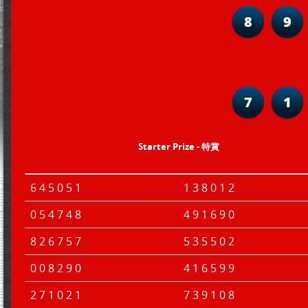
8
9
7
1
Starter Prize - 特賞
6
4
5
0
5
1
1
3
8
0
1
2
0
5
4
7
4
8
4
9
1
6
9
0
8
2
6
7
5
7
5
3
5
5
0
2
0
0
8
2
9
0
4
1
6
5
9
9
2
7
1
0
2
1
7
3
9
1
0
8