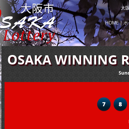
大
HOME | 
OSAKA WINNING R
Sund
7
8