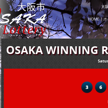
大
HOME | 
OSAKA WINNING R
Satur
3
6