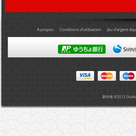
A propos
Conditions d’utilisation
Jeu d’argent équ
著作権 ©2012 Osak