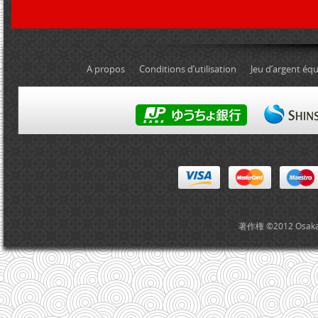
A propos
Conditions d’utilisation
Jeu d’argent équ
著作権 ©2012 Osak