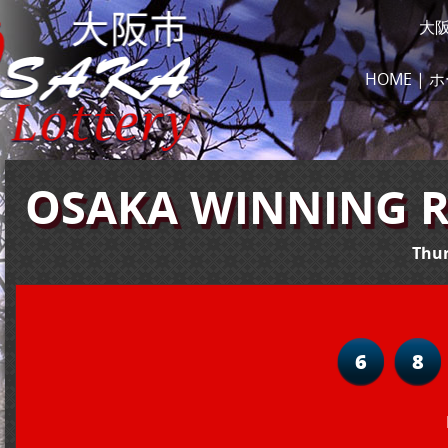
大
HOME | 
OSAKA WINNING R
Thur
6
8