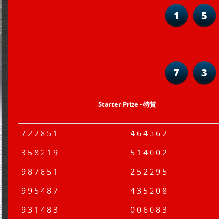
1
5
7
3
Starter Prize - 特賞
7
2
2
8
5
1
4
6
4
3
6
2
3
5
8
2
1
9
5
1
4
0
0
2
9
8
7
8
5
1
2
5
2
2
9
5
9
9
5
4
8
7
4
3
5
2
0
8
9
3
1
4
8
3
0
0
6
0
8
3