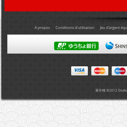
A propos
Conditions d’utilisation
Jeu d’argent équ
著作権 ©2012 Osak